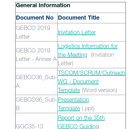
General Information
Document No
Document Title
GEBCO 2019
Invitation Letter
Letter
Logistics Information for
GEBCO 2019
the Meeting
(Invitation
Letter - Annex A
Letter)
TSCOM/SCRUM/Outreach
GEBCO36_Sub-
WG - Document
A
Template
(Word version)
GEBCO36_Sub-
Presentation
B
Template
(.ppt)
Report on the 35th
GGC35-13
GEBCO Guiding