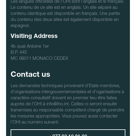
Les langues officielles de l'OHI sont l'anglais et le français.
Le contenu de ce site est en anglais. Un site séparé au
contenu identique est disponible en français. Une partie
du contenu des deux sites est également disponible en
espagnol.
Visiting Address
4b qual Antoine 1er
B.P. 445
MC 98011 MONACO CEDEX
Contact us
Les demandes techniques provenant d'Etats membres,
d'organisations intergouvernementales et d'oganisations à
caractère consultatif doivent en premier lieu être faites
auprès de l'OHI à info@iho.int. Celles-ci seront ensuite
transmises au responsable compétent chargé de prendre
les mesures appropriées. Vous pouvez aussi contacter
l'OHI au numéro suivant: