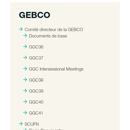
GEBCO
Comité directeur de la GEBCO
Documents de base
GGC36
GGC37
GGC Intersessional Meetings
GGC38
GGC39
GGC40
GGC41
SCUFN