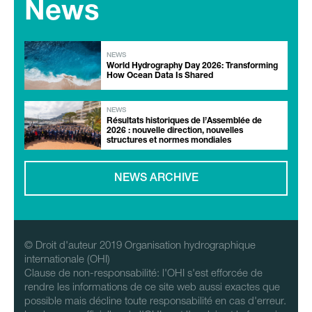
News
NEWS
World Hydrography Day 2026: Transforming
How Ocean Data Is Shared
NEWS
Résultats historiques de l’Assemblée de
2026 : nouvelle direction, nouvelles
structures et normes mondiales
NEWS ARCHIVE
© Droit d'auteur 2019 Organisation hydrographique
internationale (OHI)
Clause de non-responsabilité: l'OHI s'est efforcée de
rendre les informations de ce site web aussi exactes que
possible mais décline toute responsabilité en cas d'erreur.