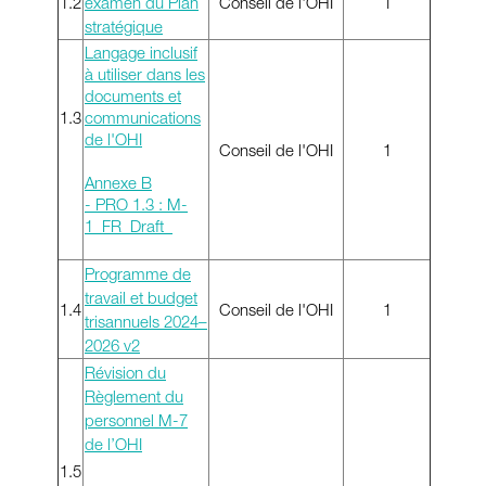
1.2
examen du Plan
Conseil de l'OHI
1
stratégique
Langage inclusif
à utiliser dans les
documents et
1.3
communications
de l'OHI
Conseil de l'OHI
1
Annexe B
- PRO 1.3 : M-
1_FR_Draft_
Programme de
travail et budget
1.4
Conseil de l'OHI
1
trisannuels 2024–
2026 v2
Révision du
Règlement du
personnel M-7
de l’OHI
1.5