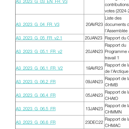
A3_2023_G_03_EN_FR_V3
contributions
votes (2024-
Liste des
A3_2023_G_04_FR_V3
20AVR23
documents 
l’Assemblée
A3_2023_G_05_FR
_v2.1
20JAN23
Rapport du C
Rapport du
A3_2023_G_05.1_FR_v2
20JAN23
Programme 
travail 1
Rapport de 
A3_2023_G_06.1_FR_V2
18AVR23
de l'Arctique
Rapport de l
A3_2023_G_06.2_FR
09JAN23
CHMB
Rapport de l
A3_2023_G_06.4_FR
05JAN23
CHAtO
Rapport de l
A3_2023_G_06.5_FR
13JAN23
CHMMN
Rapport de l
A3_2023_G_06.6_FR
23DEC22
CHMAC