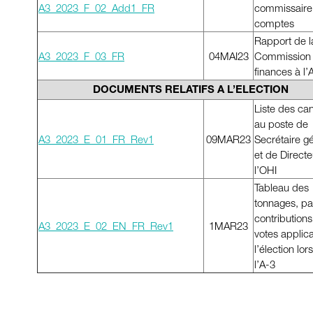
A3_2023_F_02_Add1_FR
commissaire
comptes
Rapport de l
A3_2023_F_03_FR
04MAI23
Commission
finances à l’
DOCUMENTS RELATIFS A L’ELECTION
Liste des ca
au poste de
A3_2023_E_01_FR_Rev1
09MAR23
Secrétaire g
et de Direct
l’OHI
Tableau des
tonnages, pa
contributions
A3_2023_E_02_EN_FR_Rev1
1MAR23
votes applic
l’élection lor
l’A-3