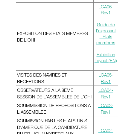
LCA06-
Rev1
Guide de
l'exposant
EXPOSITION DES ETATS MEMBRES
- Etats
DE L'OHI
membres
Exhibition
Layout
(EN)
VISITES DES NAVIRES ET
LCA05-
RECEPTIONS
Rev1
OBSERVATEURS A LA 3EME
LCA04-
SESSION DE L'ASSEMBLEE DE L'OHI
Rev1
SOUMMISSION DE PROPOSITIONS A
LCA03-
L'ASSEMBLEE
Rev1
SOUMISSION PAR LES ETATS-UNIS
D'AMERIQUE DE LA CANDIDATURE
LCA02-
DU DR. JOHN NYBERG AUX