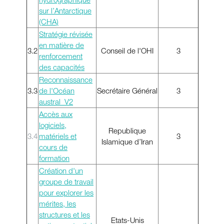
sur l’Antarctique
(CHA)
Stratégie révisée
en matière de
3.2
Conseil de l'OHI
3
renforcement
des capacités
Reconnaissance
3.3
de l'Océan
Secrétaire Général
3
austral_V2
Accès aux
logiciels,
Republique
3.4
matériels et
3
Islamique d’Iran
cours de
formation
Création d'un
groupe de travail
pour explorer les
mérites, les
structures et les
Etats-Unis