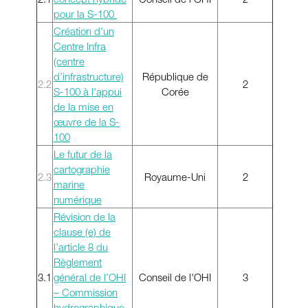
pour la S-100
Création d'un
Centre Infra
(centre
d’infrastructure)
République de
2.2
2
S-100 à l'appui
Corée
de la mise en
œuvre de la S-
100
Le futur de la
cartographie
2.3
Royaume-Uni
2
marine
numérique
Révision de la
clause (e) de
l’article 8 du
Règlement
3.1
général de l’OHI
Conseil de l'OHI
3
– Commission
hydrographique