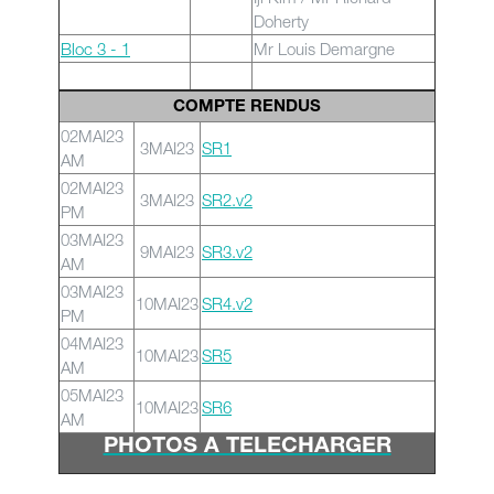
Doherty
Bloc 3 - 1
Mr Louis Demargne
COMPTE RENDUS
02MAI23
3MAI23
SR1
AM
02MAI23
3MAI23
SR2.v2
PM
03MAI23
9MAI23
SR3.v2
AM
03MAI23
10MAI23
SR4.v2
PM
04MAI23
10MAI23
SR5
AM
05MAI23
10MAI23
SR6
AM
PHOTOS A TELECHARGER