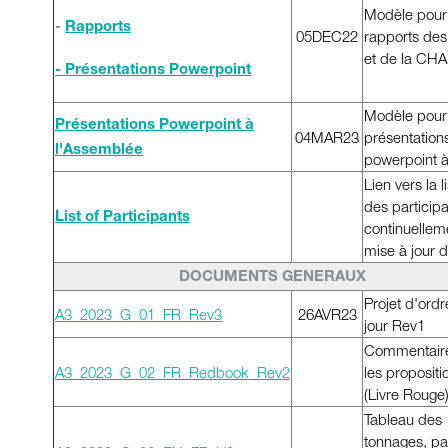
Modèle pour 
-
Rapports
05DEC22
rapports de
et de la CHA
- Présentations Powerpoint
Modèle pour 
Présentations Powerpoint à
04MAR23
présentation
l'Assemblée
powerpoint à
Lien vers la l
des particip
List of Participants
continuellem
mise à jour d
DOCUMENTS GENERAUX
Projet d'ord
A3_2023_G_01_FR_Rev3
26AVR23
jour Rev1
Commentaire
A3_2023_G_02_FR_Redbook_Rev2
les propositi
(Livre Rouge
Tableau des
tonnages, pa