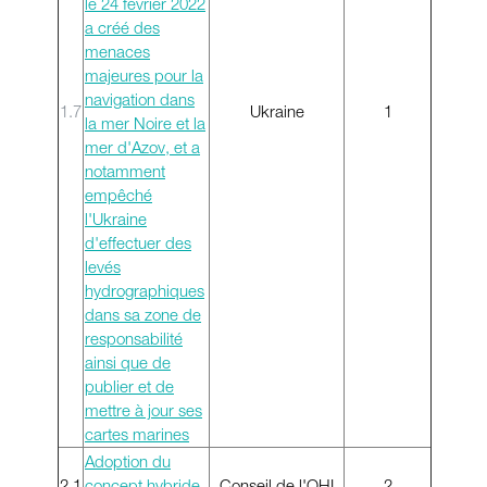
le 24 février 2022
a créé des
menaces
majeures pour la
navigation dans
1.7
Ukraine
1
la mer Noire et la
mer d'Azov, et a
notamment
empêché
l'Ukraine
d'effectuer des
levés
hydrographiques
dans sa zone de
responsabilité
ainsi que de
publier et de
mettre à jour ses
cartes marines
Adoption du
2.1
concept hybride
Conseil de l'OHI
2