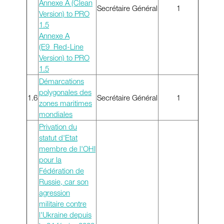
Annexe A (Clean
Secrétaire Général
1
Version) to PRO
1.5
Annexe A
(E9_Red-Line
Version) to PRO
1.5
Démarcations
polygonales des
1.6
Secrétaire Général
1
zones maritimes
mondiales
Privation du
statut d'Etat
membre de l'OHI
pour la
Fédération de
Russie, car son
agression
militaire contre
l'Ukraine depuis