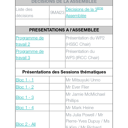
DÉCISIONS DE LA ASSEMBLÉE
ème
Liste des
Décisions de la 3
9MAI23
décisions
Assemblée
PRESENTATIONS A l'ASSEMBLEE
Programme de
Présentation du WP2
travail 2
(HSSC Chair)
Programme de
Présentation du
travail 3
WP3 (IRCC Chair)
Présentations des Sessions thématiques
Bloc 1 - 1
Mr Mitsuyuki Unno
Bloc 1 - 2
Mr Ever Flier
Mr Jamie McMichael
Bloc 1 - 3
Phillips
Bloc 1 - 4
Mr Mark Heine
Ms Julia Powell / Mr
Pierre-Yves Dupuy / Ms
Bloc 2 - All
Iji Kim / Mr Richard