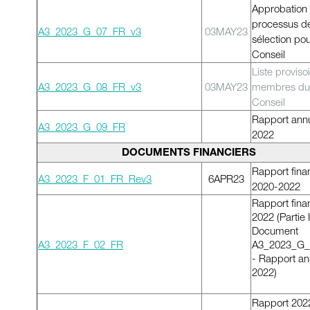
Approbation
processus d
A3_2023_G_07_FR_v
3
03MAY23
sélection pou
Conseil
Liste proviso
A3_2023_G_08_FR_v
3
03MAY23
membres du
Conseil
Rapport ann
A3_2023_G_09_FR
2022
DOCUMENTS FINANCIERS
Rapport fina
A3_2023_F_01_FR_Rev
3
6APR23
2020-2022
Rapport fina
2022 (Partie I
Document
A3_2023_F_02_FR
A3_2023_G_
- Rapport an
2022)
Rapport 202