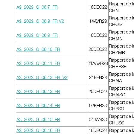
Rapport de l
A3_2023_G_06.7_FR
16DEC22
CHN
Rapport de l
A3_2023_G_06.8_FR V2
14AVR23
CHOIS
Rapport de l
A3_2023_G_06.9_FR
16DEC22
CHMN
Rapport de l
A3_2023_G_06.10_FR
20DEC22
CHZMR
Rapport de l
A3_2023_G_06.11_FR
21AAVR23
CHRPSE
Rapport de l
A3_2023_G_06.12_FR_V2
21FEB23
CHAIA
Rapport de l
A3_2023_G_06.13_FR
20DEC22
CHAtSO
Rapport de l
A3_2023_G_06.14_FR
02FEB23
CHPSO
Rapport de l
A3_2023_G_06.15_FR
04JAN23
CHUSC
A3_2023_G_06.16_FR
16DEC22
Rapport de 