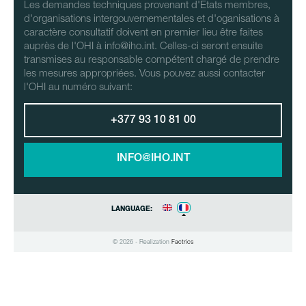
Les demandes techniques provenant d'Etats membres,
d'organisations intergouvernementales et d'oganisations à
caractère consultatif doivent en premier lieu être faites
auprès de l'OHI à info@iho.int. Celles-ci seront ensuite
transmises au responsable compétent chargé de prendre
les mesures appropriées. Vous pouvez aussi contacter
l'OHI au numéro suivant:
+377 93 10 81 00
INFO@IHO.INT
LANGUAGE:
© 2026 - Realization
Factrics