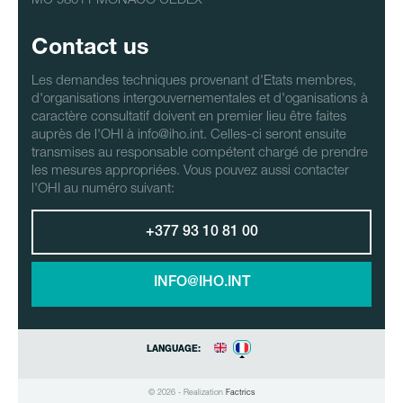
Contact us
Les demandes techniques provenant d'Etats membres,
d'organisations intergouvernementales et d'oganisations à
caractère consultatif doivent en premier lieu être faites
auprès de l'OHI à info@iho.int. Celles-ci seront ensuite
transmises au responsable compétent chargé de prendre
les mesures appropriées. Vous pouvez aussi contacter
l'OHI au numéro suivant:
+377 93 10 81 00
INFO@IHO.INT
LANGUAGE:
© 2026 - Realization
Factrics