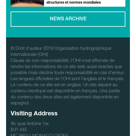
structures et normes mondiales
NEWS ARCHIVE
© Droit d'auteur 2019 Organisation hydrographique
internationale (OHI)
Clause de non-responsabilité: l'OHI s'est efforcée de
rendre les informations de ce site web aussi exactes que
possible mais décline toute responsabilité en cas d'erreur.
Les langues officielles de l'OHI sont l'anglais et le français.
Le contenu de ce site est en anglais. Un site séparé au
contenu identique est disponible en français. Une partie
du contenu des deux sites est également disponible en
espagnol.
Visiting Address
4b qual Antoine 1er
B.P. 445
MC 98011 MONACO CEDEX